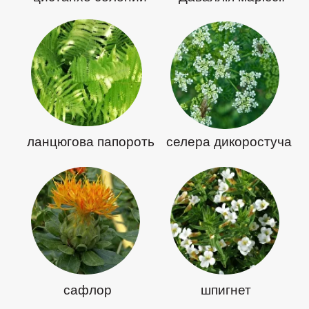
ланцюгова папороть
селера дикоростуча
сафлор
шпигнет