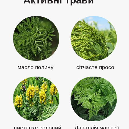
масло полину
сітчасте просо
цистанхе солоний
Даваллія марієсії