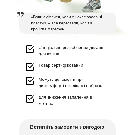
«Вони сміялися, коли я наклеювала ці
пластирі – але перестали, коли я
пробігла марафон»
Спеціально розроблений дизайн
для коліна
Товар сертифікований
Можуть допомогти при
дискомфорті в колінах і набряках
Для зниження запалення в
колінах
Встигніть замовити з вигодою