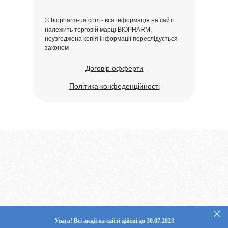
© biopharm-ua.com - вся інформація на сайті
належить торговій марці BIOPHARM,
неузгоджена копія інформації переслідується
законом
Договір офферти
Політика конфеденційності
Увага! Всі акції на сайті дійсні до 30.07.2023