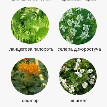
ланцюгова папороть
селера дикоростуча
сафлор
шпигнет