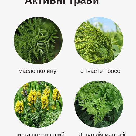
масло полину
сітчасте просо
цистанхе солоний
Даваллія марієсії