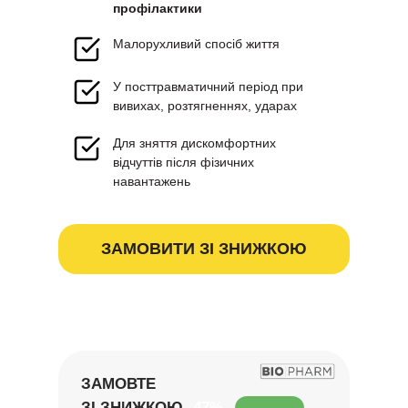
профілактики
Малорухливий спосіб життя
У посттравматичний період при
вивихах, розтягненнях, ударах
Для зняття дискомфортних
відчуттів після фізичних
навантажень
ЗАМОВИТИ ЗІ ЗНИЖКОЮ
ЗАМОВТЕ
ЗІ ЗНИЖКОЮ
-47%